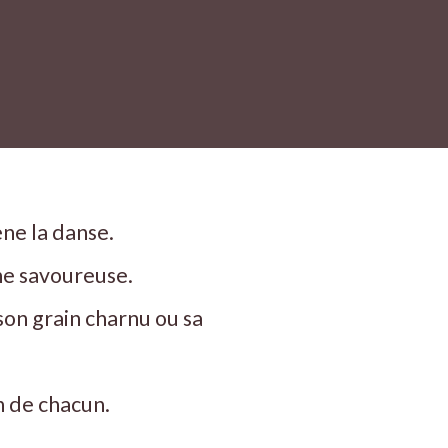
ène la danse.
he savoureuse.
 son grain charnu ou sa
n de chacun.