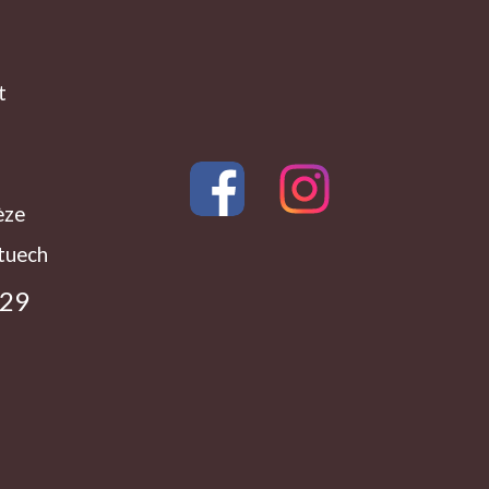
t
èze
tuech
 29