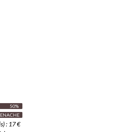
50%
ENACHE
is)
: 17 €