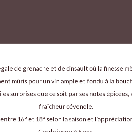
gale de grenache et de cinsault où la finesse m
ment mûris pour un vin ample et fondu à la bouc
iles surprises que ce soit par ses notes épicées,
fraîcheur cévenole.
entre 16° et 18° selon la saison et l’appréciatio
Garde jusqu'à 6 ans.